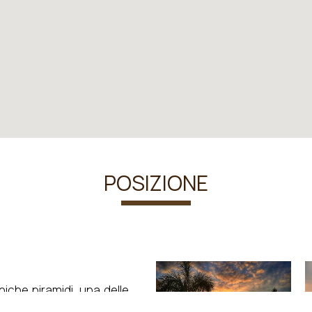
POSIZIONE
niche piramidi, una delle
e nelle vicinanze.