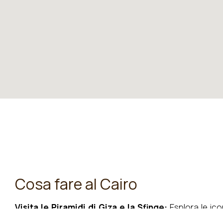
Cosa fare al Cairo
Visita le Piramidi di Giza e la Sfinge:
Esplora le ico
Sette Meraviglie del Mondo Antico, e la misteriosa Sfing