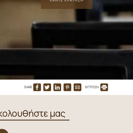
ΚΆΝΤΕ ΚΡΆΤΗΣΗ
SHARE
ΕΚΤΥΠΩΣΗ
κολουθήστε μας