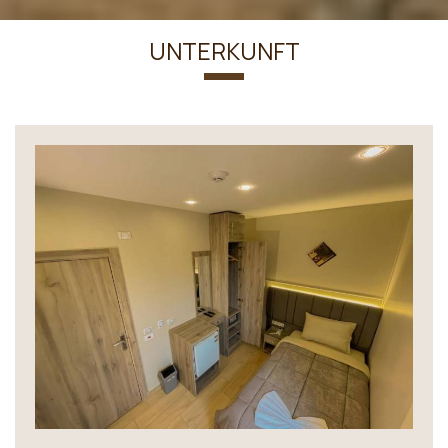
UNTERKUNFT